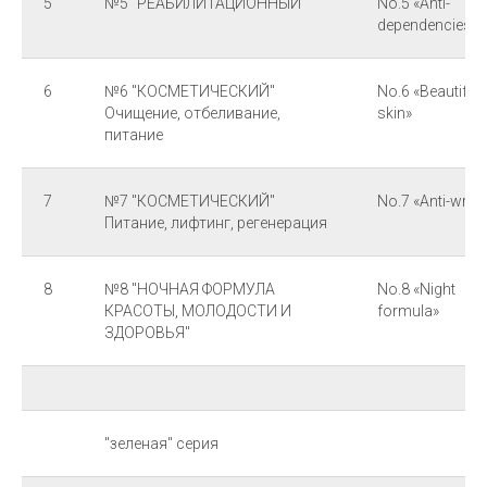
5
№5 "РЕАБИЛИТАЦИОННЫЙ"
No.5 «Anti-
dependencies»
6
№6 "КОСМЕТИЧЕСКИЙ"
No.6 «Beautiful
Очищение, отбеливание,
skin»
питание
7
№7 "КОСМЕТИЧЕСКИЙ"
No.7 «Anti-wrink
Питание, лифтинг, регенерация
8
№8 "НОЧНАЯ ФОРМУЛА
No.8 «Night
КРАСОТЫ, МОЛОДОСТИ И
formula»
ЗДОРОВЬЯ"
"зеленая" серия