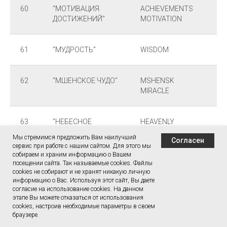
60
"МОТИВАЦИЯ
ACHIEVEMENTS
ДОСТИЖЕНИЙ"
MOTIVATION
61
"МУДРОСТЬ"
WISDOM
62
"МШЕНСКОЕ ЧУДО"
MSHENSK
MIRACLE
63
"НЕБЕСНОЕ
HEAVENLY
ЗАСТУПНИЧЕСТВО"
PATRONAGE
Мы стремимся предложить Вам наилучший
Согласен
сервис при работе с нашим сайтом. Для этого мы
собираем и храним информацию о Вашем
64
"НИТИ
THREADS OF THE
посещении сайта. Так называемые cookies. Файлы
cookies не собирают и не хранят никакую личную
МИРОЗДАНИЯ"
UNIVERSE
информацию о Вас. Используя этот сайт, Вы даете
согласие на использование cookies. На данном
этапе Вы можете отказаться от использования
65
"НОВАЯ ЗВЕЗДА"
NEW STAR
cookies, настроив необходимые параметры в своем
браузере.