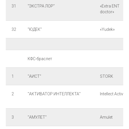
31
"ЭКСТРА ЛОР"
«Extra ENT
doctor»
32
"ЮДЕК"
«Yudek»
КФС-браслет
1
"АИСТ"
STORK
2
"АКТИВАТОР ИНТЕЛЛЕКТА"
Intellect Activat
3
"АМУЛЕТ"
Amulet