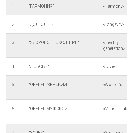
1
"ГАРМОНИЯ"
«Harmony»
2
"ДОЛГОЛЕТИЕ"
«Longevity»
3
"ЗДОРОВОЕ ПОКОЛЕНИЕ"
«Healthy
generation»
4
"ЛЮБОВЬ"
«Love»
5
"ОБЕРЕГ ЖЕНСКИЙ"
«Women’s amul
6
"ОБЕРЕГ МУЖСКОЙ"
«Men’s amulet»
7
"УСПЕХ"
«Success»