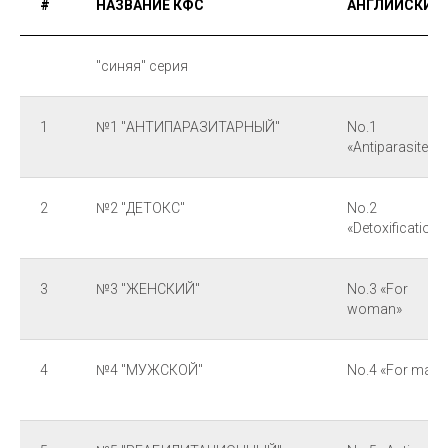
#
НАЗВАНИЕ КФС
АНГЛИЙСКИЙ
"синяя" серия
1
№1 "АНТИПАРАЗИТАРНЫЙ"
No.1
«Antiparasite»
2
№2 "ДЕТОКС"
No.2
«Detoxification»
3
№3 "ЖЕНСКИЙ"
No.3 «For
woman»
4
№4 "МУЖСКОЙ"
No.4 «For man»