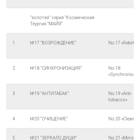
"золотая" серия "Космическая
Теургия "МАЙЯ"
1
№17 "ВОЗРОЖДЕНИЕ"
No.17 «Rebirth»
2
№18 "СИНХРОНИЗАЦИЯ"
No.18
«Synchronisati
3
№19 "АНТИТАБАК"
No.19 «Anti-
tobacco»
4
№20 "ОЧИЩЕНИЕ"
No.20 «Cleansi
5
№21 "ЗЕРКАЛО ДУШИ"
No.21 «Mirror o