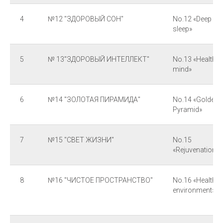
4
№12 "ЗДОРОВЫЙ СОН"
No.12 «Deep
sleep»
5
№ 13"ЗДОРОВЫЙ ИНТЕЛЛЕКТ"
No.13 «Healthy
mind»
6
№14 "ЗОЛОТАЯ ПИРАМИДА"
No.14 «Golden
Pyramid»
7
№15 "СВЕТ ЖИЗНИ"
No.15
«Rejuvenation»
8
№16 "ЧИСТОЕ ПРОСТРАНСТВО"
No.16 «Healthy
environment»