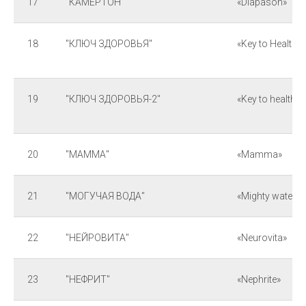
17
"КАМЕРТОН"
«Diapason»
18
"КЛЮЧ ЗДОРОВЬЯ"
«Key to Health»
19
"КЛЮЧ ЗДОРОВЬЯ-2"
«Key to health-2
20
"МАММА"
«Mamma»
21
"МОГУЧАЯ ВОДА"
«Mighty water»
22
"НЕЙРОВИТА"
«Neurovita»
23
"НЕФРИТ"
«Nephrite»