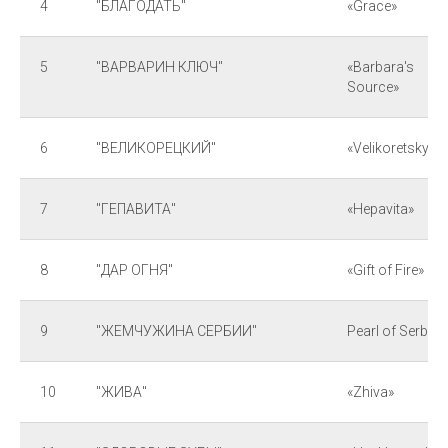
4
"БЛАГОДАТЬ"
«Grace»
5
"ВАРВАРИН КЛЮЧ"
«Barbara's
Source»
6
"ВЕЛИКОРЕЦКИЙ"
«Velikoretsky»
7
"ГЕПАВИТА"
«Hepavita»
8
"ДАР ОГНЯ"
«Gift of Fire»
9
"ЖЕМЧУЖИНА СЕРБИИ"
Pearl of Serbia
10
"ЖИВА"
«Zhiva»