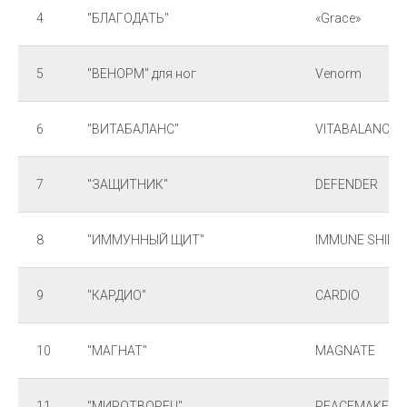
4
"БЛАГОДАТЬ"
«Grace»
5
"ВЕНОРМ" для ног
Venorm
6
"ВИТАБАЛАНС"
VITABALANCE
7
"ЗАЩИТНИК"
DEFENDER
8
"ИММУННЫЙ ЩИТ"
IMMUNE SHIEL
9
"КАРДИО"
CARDIO
10
"МАГНАТ"
MAGNATE
11
"МИРОТВОРЕЦ"
PEACEMAKER