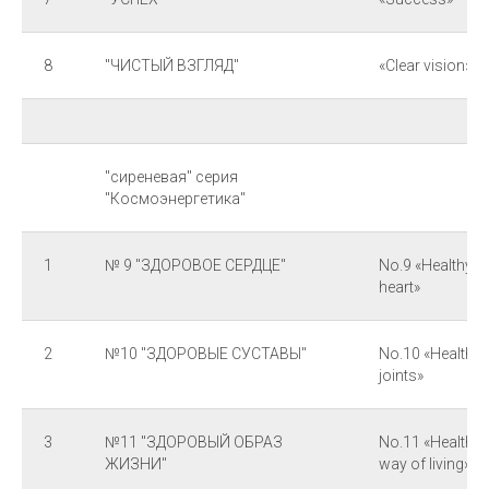
8
"ЧИСТЫЙ ВЗГЛЯД"
«Clear vision»
"сиреневая" серия
"Космоэнергетика"
1
№ 9 "ЗДОРОВОЕ СЕРДЦЕ"
No.9 «Healthy
heart»
2
№10 "ЗДОРОВЫЕ СУСТАВЫ"
No.10 «Healthy
joints»
3
№11 "ЗДОРОВЫЙ ОБРАЗ
No.11 «Healthy
ЖИЗНИ"
way of living»