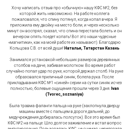
Хочу написать отзыв про «обычную» нашу КФС №2, без
которой жить невозможно. На работе коллега
пожаловался, что спину потянул, когда копал вчера. Я
приложила ему двойку на место боли, и через несколько
минут он воспрял, сказал, что спина перестала болеть и он
вечером опять поедет копать! Вот это наши чудесные
«магнитики», как на моей работе их называют). Благодарю
Кольцова С.В. от всей души!
Наталья, Татарстан Казань
Занимался установкой небольших размеров деревянных
столбов на даче, забивая молотком. Во время работ
случайно попал удар по руке, которой держал столб. На руке
образовался приличный синяк, болела рука. После
прикладывания КФС №1 «синей» серии на сутки синяк исчез
полностью, болевые ощущения прошли через 3 дня.
Ivan
(Tvorec_soznaniya)
Была травма фаланги пальца на руке (захлопнула дверцу
машины вместе с пальцем в дороге дальней, до
медучреждения добиралась полсуток). Все это время был
КФС №2 на пальце. Шло долгое заживление и встал вопрос
ампутирования. Пользовалась КФС, не снимая, чередовала