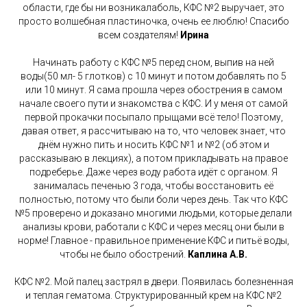
области, где бы ни возникалаболь, КФС №2 выручает, это
просто волшебная пластиночка, очень ее люблю! Спасибо
всем создателям!
Ирина
Начинать работу с КФС №5 перед сном, выпив на ней
воды(50 мл- 5 глотков) с 10 минут и потом добавлять по 5
или 10 минут. Я сама прошла через обострения в самом
начале своего пути и знакомства с КФС. И у меня от самой
первой прокачки посыпало прыщами всё тело! Поэтому,
давая ответ, я рассчитываю на то, что человек знает, что
днём нужно пить и носить КФС №1 и №2 (об этом и
рассказываю в лекциях), а потом прикладывать на правое
подреберье. Даже через воду работа идёт с органом. Я
занималась печенью 3 года, чтобы восстановить её
полностью, потому что были боли через день. Так что КФС
№5 проверено и доказано многими людьми, которые делали
анализы крови, работали с КФС и через месяц они были в
норме! Главное - правильное применение КФС и питьё воды,
чтобы не было обострений.
Каплина А.В.
КФС №2. Мой палец застрял в двери. Появилась болезненная
и теплая гематома. Структурированный крем на КФС №2