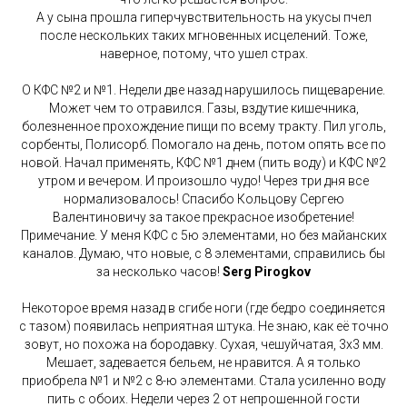
А у сына прошла гиперчувствительность на укусы пчел
после нескольких таких мгновенных исцелений. Тоже,
наверное, потому, что ушел страх.
О КФС №2 и №1. Недели две назад нарушилось пищеварение.
Может чем то отравился. Газы, вздутие кишечника,
болезненное прохождение пищи по всему тракту. Пил уголь,
сорбенты, Полисорб. Помогало на день, потом опять все по
новой. Начал применять, КФС №1 днем (пить воду) и КФС №2
утром и вечером. И произошло чудо! Через три дня все
нормализовалось! Спасибо Кольцову Сергею
Валентиновичу за такое прекрасное изобретение!
Примечание. У меня КФС с 5ю элементами, но без майанских
каналов. Думаю, что новые, с 8 элементами, справились бы
за несколько часов!
Serg Pirogkov
Некоторое время назад в сгибе ноги (где бедро соединяется
с тазом) появилась неприятная штука. Не знаю, как её точно
зовут, но похожа на бородавку. Сухая, чешуйчатая, 3х3 мм.
Мешает, задевается бельем, не нравится. А я только
приобрела №1 и №2 с 8-ю элементами. Стала усиленно воду
пить с обоих. Недели через 2 от непрошенной гости