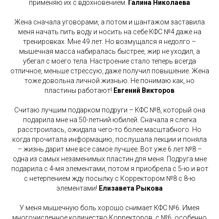
применяю их с вдохновением.
Галина Николаева
Жена сначала уговорами, а потом и шантажом заставила
меня начать пить воду и носить на себе КФС №4 даже на
тренировках. Мне 49 лет. Но возмущался я недолго –
мышечная масса набиралась быстрее, жир не уходил, а
убегал с моего тела. Настроение стало теперь всегда
отличное, меньше стрессую, даже получил повышение. Жена
тоже довольна личной жизнью. Не понимаю как, но
пластины работают!
Евгений Викторов
Считаю лучшим подарком подруги – КФС №8, который она
подарила мне на 50-летний юбилей. Сначала я слегка
расстроилась, ожидала чего-то более масштабного. Но
когда прочитала информацию, послушала лекции и поняла
– жизнь дарит мне все самое лучшее. Вот уже 6 лет №8 –
одна из самых незаменимых пластин для меня. Подруга мне
подарила с 4-мя элементами, потом я приобрела с 5-ю и вот
с нетерпением жду посылку с Корректором №8 с 8-ю
элементами!
Елизавета Рыкова
У меня мышечную боль хорошо снимает КФС №6. Имея
многочисленное количество Корректоров, с №6, особенно