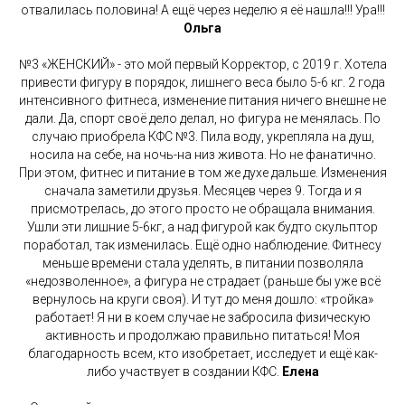
отвалилась половина! А ещё через неделю я её нашла!!! Ура!!!
Ольга
№3 «ЖЕНСКИЙ» - это мой первый Корректор, с 2019 г. Хотела
привести фигуру в порядок, лишнего веса было 5-6 кг. 2 года
интенсивного фитнеса, изменение питания ничего внешне не
дали. Да, спорт своё дело делал, но фигура не менялась. По
случаю приобрела КФС №3. Пила воду, укрепляла на душ,
носила на себе, на ночь-на низ живота. Но не фанатично.
При этом, фитнес и питание в том же духе дальше. Изменения
сначала заметили друзья. Месяцев через 9. Тогда и я
присмотрелась, до этого просто не обращала внимания.
Ушли эти лишние 5-6кг, а над фигурой как будто скульптор
поработал, так изменилась. Ещё одно наблюдение. Фитнесу
меньше времени стала уделять, в питании позволяла
«недозволенное», а фигура не страдает (раньше бы уже всё
вернулось на круги своя). И тут до меня дошло: «тройка»
работает! Я ни в коем случае не забросила физическую
активность и продолжаю правильно питаться! Моя
благодарность всем, кто изобретает, исследует и ещё как-
либо участвует в создании КФС.
Елена