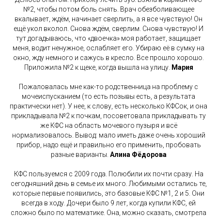
№2, чтобы потом боль снять. Врач обезболивающее
вкалывает, ждём, начинает сверлить, а я все чувствую! Он
ещё укол вколол. Снова ждём, сверлим. Снова чувствую! И
тут догадываюсь, что «двоечка» моя работает, защищает
меня, водит ненужное, ослабляет его. Убираю её в сумку на
окно, жду немного и сажусь в кресло. Все прошло хорошо.
Приложила №2 к щеке, когда вышла на улицу.
Мария
Пожаловалась мне как-то родственница на проблему с
мочеиспусканием (то есть позывы есть, а результата
практически нет). У нее, к слову, есть несколько КФСок, и она
прикладывала №2 к почкам, посоветовала прикладывать ту
же КФС на область мочевого пузыря и всё
нормализовалось. Вывод: мало иметь даже очень хороший
прибор, надо ещё и правильно его применить, пробовать
разные варианты.
Алина Фёдорова
КФС пользуемся с 2009 года. Полюбили их почти сразу. На
сегодняшний день в семье их много. Любимыми остались те,
которые первые появились, это базовые КФС №1, 2 и 5. Они
всегда в ходу. Дочери было 9 лет, когда купили КФС, ей
сложно было по математике. Она, можно сказать, смотрела