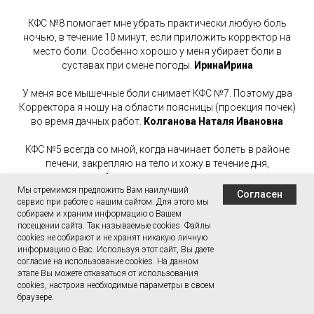
КФС №8 помогает мне убрать практически любую боль
ночью, в течение 10 минут, если приложить корректор на
место боли. Особенно хорошо у меня убирает боли в
суставах при смене погоды.
ИринаИрина
У меня все мышечные боли снимает КФС №7. Поэтому два
Корректора я ношу на области поясницы (проекция почек)
во время дачных работ.
Колганова Наталя Ивановна
КФС №5 всегда со мной, когда начинает болеть в районе
печени, закрепляю на тело и хожу в течение дня,
нормализуется работа печени и улучшается самочувствие.
Мы стремимся предложить Вам наилучший
Земфира
Согласен
сервис при работе с нашим сайтом. Для этого мы
собираем и храним информацию о Вашем
Великий человек для меня - Сергей Валентинович Кольцов, с
посещении сайта. Так называемые cookies. Файлы
2011 года пользуюсь его уникальными, неповторимыми,
cookies не собирают и не хранят никакую личную
чудесными КФС - Корректорами функционального
информацию о Вас. Используя этот сайт, Вы даете
состояния организма. Очень быстро решаются любые
согласие на использование cookies. На данном
этапе Вы можете отказаться от использования
задачи, и на каждого человека реагируют определенные КФС.
cookies, настроив необходимые параметры в своем
Фразы врачей: этого не может быть? что вы делали? часто
браузере.
звучат у моих пользователей. На днях к соседке приезжала