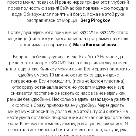
просто менял повязки. И ровно через три дня этот глубокий
порез полностью зажил! Сейчас без повязки мою посуду в
воде! Обнаружился приятный бонус. Кожа на этой руке
расправилась от морщин.
Serg Pirogkov
После двухнедельного применения КФС №1 и КФС №2 стало
чище лицо (пила воду и проговаривала программу на детокс
организма от паразитов).
Maria Kurmanalinova
Вопрос - ребенка укусила пчела. Как быть? Нам всегда
решает этот вопрос КФС №2. Была аллергия на укусы пчел
вплоть до отека Квинке у меня и сына. Если сразу приложить
«двойку», через 10 мин. не остается следа, ни даже
покраснения. Если помедлить (пока найдется пластина),
отек сразу останавливается, но уходит медленнее и зуд
снижается постепенно несколько часов (а не недель как
раньше без «двойки»). Несколько недель назад мужа ужалил
скорпион. Сразу приложила ему «двойку». Через десять
минут муж спросил: ну долго еще с этой штукой сидеть? На
месте укуса осталось покраснение и легкая припухлость без
боли. К вечеру не помнил даже куда его цапнул скорпион. Я
перестала истерически бояться пчел с тех пор, как увидела,
что легко решается вопрос.