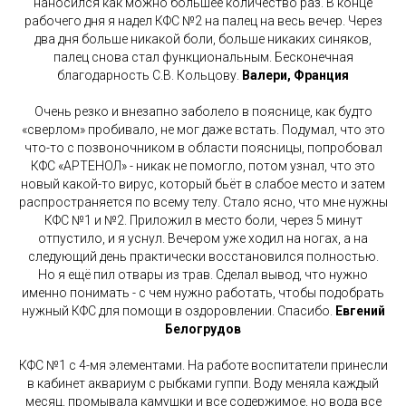
наносился как можно большее количество раз. В конце
рабочего дня я надел КФС №2 на палец на весь вечер. Через
два дня больше никакой боли, больше никаких синяков,
палец снова стал функциональным. Бесконечная
благодарность С.В. Кольцову.
Валери, Франция
Очень резко и внезапно заболело в пояснице, как будто
«сверлом» пробивало, не мог даже встать. Подумал, что это
что-то с позвоночником в области поясницы, попробовал
КФС «АРТЕНОЛ» - никак не помогло, потом узнал, что это
новый какой-то вирус, который бьёт в слабое место и затем
распространяется по всему телу. Стало ясно, что мне нужны
КФС №1 и №2. Приложил в место боли, через 5 минут
отпустило, и я уснул. Вечером уже ходил на ногах, а на
следующий день практически восстановился полностью.
Но я ещё пил отвары из трав. Сделал вывод, что нужно
именно понимать - с чем нужно работать, чтобы подобрать
нужный КФС для помощи в оздоровлении. Спасибо.
Евгений
Белогрудов
КФС №1 с 4-мя элементами. На работе воспитатели принесли
в кабинет аквариум с рыбками гуппи. Воду меняла каждый
месяц, промывала камушки и все содержимое, но вода все