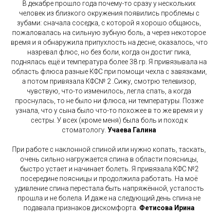
В декабре прошло года почему-то сразу у нескольких
человек из близкого окружения появились проблемы с
зубами: сначала соседка, с которой я хорошо общаюсь,
пожаловалась на сильную зубную боль, а через некоторое
время и я обнаружила припухлость на десне, оказалось, что
назревал флюс, но без боли, когда он достиг пика,
поднялась ещё и температура более 38 гр. Я привязывала на
область флюса разные КФС при помощи чехла с завязками,
а потом привязала КФС№ 2 .Сижу, смотрю телевизор,
чувствую, что-то изменилось, легла спать, а когда
проснулась, то не было ни флюса, ни температуры. Позже
узнала, что у сына было что-то похожее в то же время и у
сестры. У всех (кроме меня) была боль и поход к
стоматологу.
Учаева Галина
При работе с наклонной спиной или нужно копать, таскать,
очень сильно нагружается спина в области поясницы,
быстро устает и начинает болеть. Я привязала КФС №2
посередине поясницы и продолжила работать. На моё
удивление спина перестала быть напряжённой, усталость
прошла и не болела. И даже на следующий день спина не
подавала признаков дискомфорта.
Фетисова Ирина