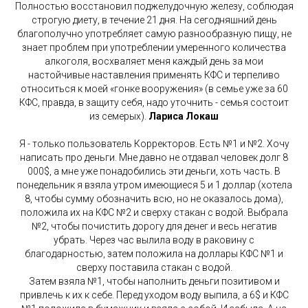
Полностью восстановил поджелудочную железу, соблюдая
строгую диету, в течение 21 дня. На сегодняшний день
благополучно употребляет самую разнообразную пищу, не
знает проблем при употреблении умеренного количества
алкоголя, восхваляет меня каждый день за мои
настойчивые наставления применять КФС и терпеливо
относиться к моей «гонке вооружения» (в семье уже за 60
КФС, правда, в защиту себя, надо уточнить - семья состоит
из семерых).
Лариса Локаш
Я - только пользователь Корректоров. Есть №1 и №2. Хочу
написать про деньги. Мне давно не отдавал человек долг 8
000$, а мне уже понадобились эти деньги, хоть часть. В
понедельник я взяла утром имеющиеся 5 и 1 доллар (хотела
8, чтобы сумму обозначить всю, но не оказалось дома),
положила их на КФС №2 и сверху стакан с водой. Выбрала
№2, чтобы почистить дорогу для денег и весь негатив
убрать. Через час вылила воду в раковину с
благодарностью, затем положила на доллары КФС №1 и
сверху поставила стакан с водой.
Затем взяла №1, чтобы наполнить деньги позитивом и
привлечь к их к себе. Перед уходом воду выпила, а 6$ и КФС