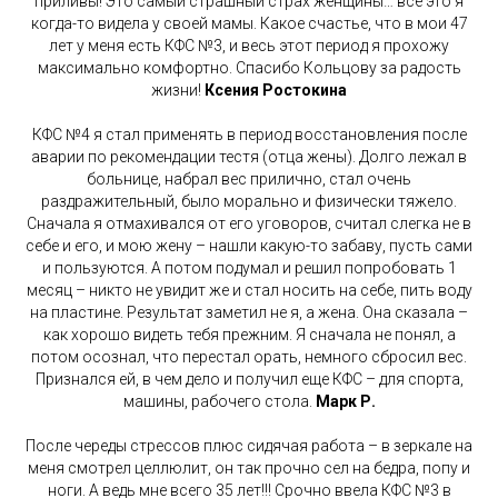
приливы! Это самый страшный страх женщины… все это я
когда-то видела у своей мамы. Какое счастье, что в мои 47
лет у меня есть КФС №3, и весь этот период я прохожу
максимально комфортно. Спасибо Кольцову за радость
жизни!
Ксения Ростокина
КФС №4 я стал применять в период восстановления после
аварии по рекомендации тестя (отца жены). Долго лежал в
больнице, набрал вес прилично, стал очень
раздражительный, было морально и физически тяжело.
Сначала я отмахивался от его уговоров, считал слегка не в
себе и его, и мою жену – нашли какую-то забаву, пусть сами
и пользуются. А потом подумал и решил попробовать 1
месяц – никто не увидит же и стал носить на себе, пить воду
на пластине. Результат заметил не я, а жена. Она сказала –
как хорошо видеть тебя прежним. Я сначала не понял, а
потом осознал, что перестал орать, немного сбросил вес.
Признался ей, в чем дело и получил еще КФС – для спорта,
машины, рабочего стола.
Марк Р.
После череды стрессов плюс сидячая работа – в зеркале на
меня смотрел целлюлит, он так прочно сел на бедра, попу и
ноги. А ведь мне всего 35 лет!!! Срочно ввела КФС №3 в