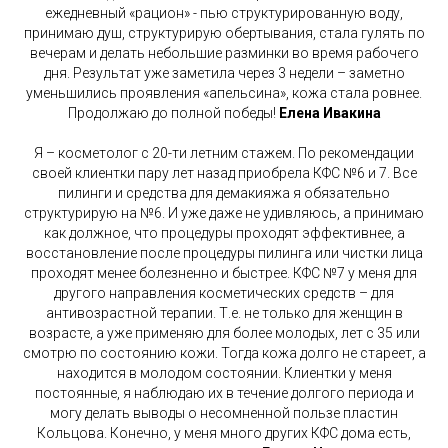
ежедневный «рацион» - пью структурированную воду,
принимаю душ, структурирую обертывания, стала гулять по
вечерам и делать небольшие разминки во время рабочего
дня. Результат уже заметила через 3 недели – заметно
уменьшились проявления «апельсина», кожа стала ровнее.
Продолжаю до полной победы!
Елена Ивакина
Я – косметолог с 20-ти летним стажем. По рекомендации
своей клиентки пару лет назад приобрела КФС №6 и 7. Все
пилинги и средства для демакияжа я обязательно
структурирую на №6. И уже даже не удивляюсь, а принимаю
как должное, что процедуры проходят эффективнее, а
восстановление после процедуры пилинга или чистки лица
проходят менее болезненно и быстрее. КФС №7 у меня для
другого направления косметических средств – для
антивозрастной терапии. Т.е. не только для женщин в
возрасте, а уже применяю для более молодых, лет с 35 или
смотрю по состоянию кожи. Тогда кожа долго не стареет, а
находится в молодом состоянии. Клиентки у меня
постоянные, я наблюдаю их в течение долгого периода и
могу делать выводы о несомненной пользе пластин
Кольцова. Конечно, у меня много других КФС дома есть,