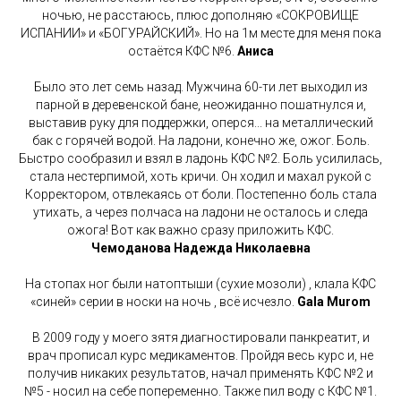
ночью, не расстаюсь, плюс дополняю «СОКРОВИЩЕ
ИСПАНИИ» и «БОГУРАЙСКИЙ». Но на 1м месте для меня пока
остаётся КФС №6.
Аниса
Было это лет семь назад. Мужчина 60-ти лет выходил из
парной в деревенской бане, неожиданно пошатнулся и,
выставив руку для поддержки, оперся... на металлический
бак с горячей водой. На ладони, конечно же, ожог. Боль.
Быстро сообразил и взял в ладонь КФС №2. Боль усилилась,
стала нестерпимой, хоть кричи. Он ходил и махал рукой с
Корректором, отвлекаясь от боли. Постепенно боль стала
утихать, а через полчаса на ладони не осталось и следа
ожога! Вот как важно сразу приложить КФС.
Чемоданова Надежда Николаевна
На стопах ног были натоптыши (сухие мозоли) , клала КФС
«синей» серии в носки на ночь , всё исчезло.
Gala Murom
В 2009 году у моего зятя диагностировали панкреатит, и
врач прописал курс медикаментов. Пройдя весь курс и, не
получив никаких результатов, начал применять КФС №2 и
№5 - носил на себе попеременно. Также пил воду с КФС №1.