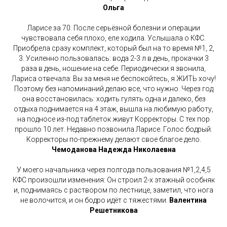
Ольга
Ларисе за 70. После серьёзной болезни и операции
чувствовала себя плохо, еле ходила. Услышала о КФС.
Приобрела сразу комплект, который был на то время №1, 2,
3. Усиленно пользовалась: вода 2-3 л в день, прокачки 3
раза в день, ношение на себе. Периодически я звонила,
Лариса отвечала: Вы за меня не беспокойтесь, я ЖИТЬ хочу!
Поэтому без напоминаний делаю все, что нужно. Через год
она восстановилась: ходить гулять одна и далеко, без
отдыха поднимается на 4 этаж, вышла на любимую работу,
на подносе из-под таблеток живут Корректоры. С тех пор
прошло 10 лет. Недавно позвонила Ларисе. Голос бодрый.
Корректоры по-прежнему делают свое благое дело.
Чемоданова Надежда Николаевна
У моего начальника через полгода пользования №1,2,4,5
КФС произошли изменения: Он строил 2-х этажный особняк
и, поднимаясь с раствором по лестнице, заметил, что нога
не волочится, и он бодро идёт с тяжестями.
Валентина
Решетникова