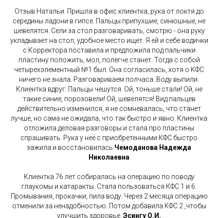
Отзыв Натальи. Пришла в офис клиентка, рука от локтя до
середины ладони в гипсе. Пальцы припухшие, синюшные, не
шевелятся. Сели за стол разговаривать, смотрю - она руку
укладывает на стол, удобное место ищет. Я ей и себе водички
с Корректора поставила и предложила под пальчики
пластину положить, мол, полегче станет. Тогда с собой
четырехэлементный №1 был. Она согласилась, хотя о КФС
ничего не знала. Разговариваем полчаса. Воду выпили.
Клиентка вдруг: Пальцы чешутся. Ой, тоньше стали! Ой, не
такие синие, порозовели! Ой, шевелятся! Вид пальцев
действительно изменился, я не сомневалась, что станет
лучше, но сама не ожидала, что так быстро и явно. Клиентка
отложила деловая разговоры и стала про пластины
спрашивать. Рука у неё с приобретенными КФС быстро
зажила и восстановилась.
Чемоданова Надежда
Николаевна
Клиентка 76 лет собиралась на операцию по поводу
глаукомы и катаракты. Стала пользоваться КФС 1 и 6.
Промывания, прокачки, пила воду. Через 2 месяца операцию
отменили за ненадобностью. Потом добавила КФС 2 ,чтобы
улучшить здоровье.
Эсингу О.И.