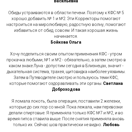
Васильевна
Обиды устраиваются в области печени. Поэтому к КФС № 5
хорошо добавить № 1 и №2. Эти Корректоры помогают
настроиться на миролюбивую, радостную волну, помогают
избавиться от обид, совсем. И такая хорошая жизнь
начинается.
Бойкова Ольга
Хочу поделиться своим опытом применения КФС - утром
прокачка любыми, №1 и №2 - обязательно, а затем смотрю в
каком знаке Луна - допустим сегодня в Близнецах, значит -
дыхательная система, трахея, щитовидка наиболее уязвимы.
Затем в Путеводителе смотрю и пользуюсь теми КФС,
которые помогают оздоравливать эти органы.
Светлана
Доброходова
Я ломала локоть, была операция, поставили 2 железки,
которые до сих пор со мной. Пока лежала, нам перевозки
делали спиртовые. Я применяла только КФС №7 и №2, и во
время гипса ставила выше. После снятия применяла вновь
только их. Сейчас шов практически не видно.
Любовь