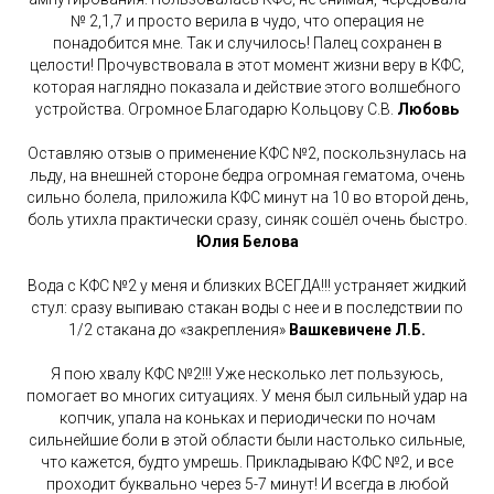
№ 2,1,7 и просто верила в чудо, что операция не
понадобится мне. Так и случилось! Палец сохранен в
целости! Прочувствовала в этот момент жизни веру в КФС,
которая наглядно показала и действие этого волшебного
устройства. Огромное Благодарю Кольцову С.В.
Любовь
Оставляю отзыв о применение КФС №2, поскользнулась на
льду, на внешней стороне бедра огромная гематома, очень
сильно болела, приложила КФС минут на 10 во второй день,
боль утихла практически сразу, синяк сошёл очень быстро.
Юлия Белова
Вода с КФС №2 у меня и близких ВСЕГДА!!! устраняет жидкий
стул: сразу выпиваю стакан воды с нее и в последствии по
1/2 стакана до «закрепления»
Вашкевичене Л.Б.
Я пою хвалу КФС №2!!! Уже несколько лет пользуюсь,
помогает во многих ситуациях. У меня был сильный удар на
копчик, упала на коньках и периодически по ночам
сильнейшие боли в этой области были настолько сильные,
что кажется, будто умрешь. Прикладываю КФС №2, и все
проходит буквально через 5-7 минут! И всегда в любой