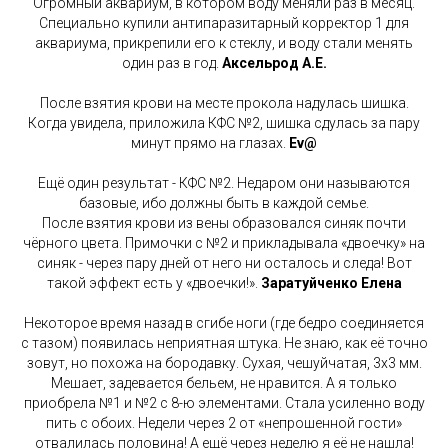
Огромный аквариум, в котором воду меняли раз в месяц.
Специально купили антипаразитарный корректор 1 для
аквариума, прикрепили его к стеклу, и воду стали менять
один раз в год.
Аксельрод А.Е.
После взятия крови на месте прокола надулась шишка.
Когда увидела, приложила КФС №2, шишка сдулась за пару
минут прямо на глазах.
Ev@
Ещё один результат - КФС №2. Недаром они называются
базовые, ибо должны быть в каждой семье.
После взятия крови из вены образовался синяк почти
чёрного цвета. Примочки с №2 и прикладывала «двоечку» на
синяк - через пару дней от него ни осталось и следа! Вот
такой эффект есть у «двоечки!».
Заратуйченко Елена
Некоторое время назад в сгибе ноги (где бедро соединяется
с тазом) появилась неприятная штука. Не знаю, как её точно
зовут, но похожа на бородавку. Сухая, чешуйчатая, 3х3 мм.
Мешает, задевается бельем, не нравится. А я только
приобрела №1 и №2 с 8-ю элементами. Стала усиленно воду
пить с обоих. Недели через 2 от «непрошенной гости»
отвалилась половина! А ещё через неделю я её не нашла!