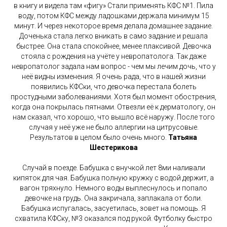
в книгу и видела там «фигу» Стали применять КФС №1. Пила
воду, потом КФС между ладошками держала минимум 15
минут. И через некоторое время делала домашнее задание.
Доченька стала легко вникать в само задание и решала
быстрее. Она стала спокойнее, менее плаксивой. Девочка
стояла с рождения на учёте у невропатолога. Так даже
невропатолог задала нам вопрос - чем мы лечим дочь, что у
неё видны изменения. Я очень рада, что в нашей жизни
появились КФСки, что девочка перестала болеть
простудными заболеваниями. Хотя был момент обострения,
когда она покрылась пятнами. Отвезли её к дерматологу, он
нам сказал, что хорошо, что вышло всё наружу. После того
случая у неё уже не было аллергии на цитрусовые.
Результатов в целом было очень много.
Татьяна
Шестерикова
Случай в поезде. Бабушка с внучкой лет 8ми наливали
кипяток для чая. Бабушка полную кружку с водой держит, а
вагон тряхнуло. Немного воды выплеснулось и попало
девочке на грудь. Она закричала, заплакала от боли.
Бабушка испугалась, засуетилась, зовет на помощь. Я
схватила КФСку, №3 оказался под рукой. Футболку быстро