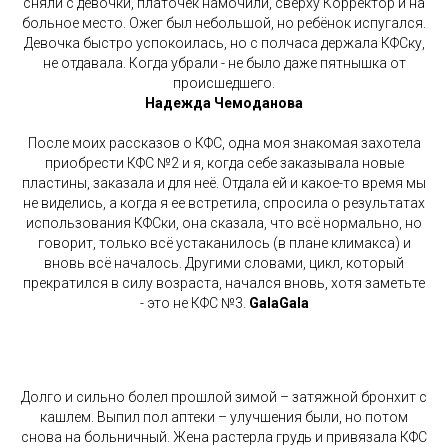
сняли с девочки, платочек намочили, сверху Корректор и на
больное место. Ожег был небольшой, но ребёнок испугался.
Девочка быстро успокоилась, но с полчаса держала КФСку,
не отдавала. Когда убрали - не было даже пятнышка от
происшедшего.
Надежда Чемоданова
После моих рассказов о КФС, одна моя знакомая захотела
приобрести КФС №2 и я, когда себе заказывала новые
пластины, заказала и для неё. Отдала ей и какое-то время мы
не виделись, а когда я ее встретила, спросила о результатах
использования КФСки, она сказала, что всё нормально, но
говорит, только всё устаканилось (в плане климакса) и
вновь всё началось. Другими словами, цикл, который
прекратился в силу возраста, начался вновь, хотя заметьте
- это не КФС №3.
GalaGala
Долго и сильно болел прошлой зимой – затяжной бронхит с
кашлем. Выпил пол аптеки – улучшения были, но потом
снова на больничный. Жена растерла грудь и привязала КФС