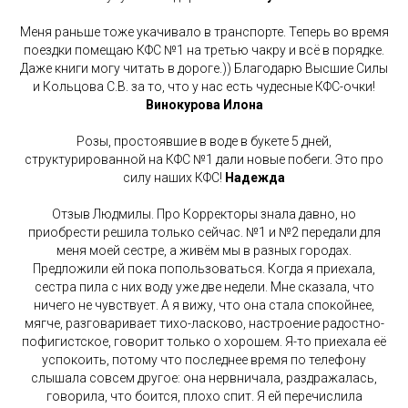
Меня раньше тоже укачивало в транспорте. Теперь во время
поездки помещаю КФС №1 на третью чакру и всё в порядке.
Даже книги могу читать в дороге.)) Благодарю Высшие Силы
и Кольцова С.В. за то, что у нас есть чудесные КФС-очки!
Винокурова Илона
Розы, простоявшие в воде в букете 5 дней,
структурированной на КФС №1 дали новые побеги. Это про
силу наших КФС!
Надежда
Отзыв Людмилы. Про Корректоры знала давно, но
приобрести решила только сейчас. №1 и №2 передали для
меня моей сестре, а живём мы в разных городах.
Предложили ей пока попользоваться. Когда я приехала,
сестра пила с них воду уже две недели. Мне сказала, что
ничего не чувствует. А я вижу, что она стала спокойнее,
мягче, разговаривает тихо-ласково, настроение радостно-
пофигистское, говорит только о хорошем. Я-то приехала её
успокоить, потому что последнее время по телефону
слышала совсем другое: она нервничала, раздражалась,
говорила, что боится, плохо спит. Я ей перечислила