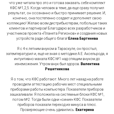
что уже читала про это и готова заказать себе комплект
КФС №1,2,5. Когда человек в теме, да еще сразу получил
результат, он осознанно и быстро принимает решение. И,
конечно, она постепенно создает и дополняет свою
коллекцию! Желаю всем дистрибьютерам, побольше таких
клиентов и партнеров! Благодарю всех разработчиков и
участников проекта «Планета Регионов» и создания новых
устройств ради общего блага!
Елена Бартенева
Я с 4-х летним внуком в Тараскуле, он простыл,
затемпературил и, ещё не зная о методике А.Е. Аксельрода, я
интуитивно махала КФС №1 над спящим внуком до
изнеможения. Утром внук был здоров.
Валентина
Решетникова
Я о том, что КФС работают. Много лет назад на работе
проводили аттестацию рабочих мест специальными
приборами работы компьютера. Показатели приборов
зашкаливали. Я положила на системные блоки КФС №1,
потом №2. Тогда были одни «синие» КФС. Показатели
приборов показали переход из минуса в плюс.
Проверяющие очень удивились.
Екатерина