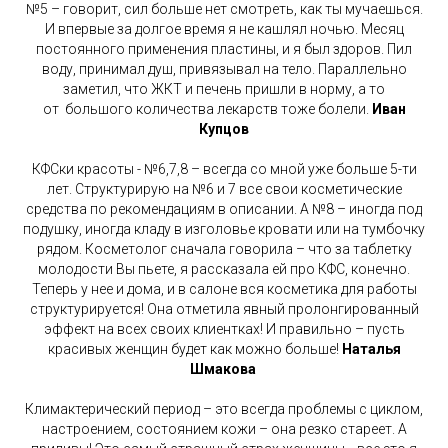
№5 – говорит, сил больше нет смотреть, как ты мучаешься.
И впервые за долгое время я не кашлял ночью. Месяц
постоянного применения пластины, и я был здоров. Пил
воду, принимал душ, привязывал на тело. Параллельно
заметил, что ЖКТ и печень пришли в норму, а то
от большого количества лекарств тоже болели.
Иван
Купцов
КФСки красоты - №6,7,8 – всегда со мной уже больше 5-ти
лет. Структурирую на №6 и 7 все свои косметические
средства по рекомендациям в описании. А №8 – иногда под
подушку, иногда кладу в изголовье кровати или на тумбочку
рядом. Косметолог сначала говорила – что за таблетку
молодости Вы пьете, я рассказала ей про КФС, конечно.
Теперь у нее и дома, и в салоне вся косметика для работы
структурируется! Она отметила явный пролонгированный
эффект на всех своих клиентках! И правильно – пусть
красивых женщин будет как можно больше!
Наталья
Шмакова
Климактерический период – это всегда проблемы с циклом,
настроением, состоянием кожи – она резко стареет. А