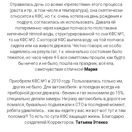
Отравилась дочь со всеми «прелестями» этого процесса
(рвота и пр., в том числе и температура), она скептически
относится к КФС, но т.к. очень хотела на день рождения к
подруге, согласилась их использовать. Давала ей
попеременно через каждые полчаса по полстакана
кипячёной тёплой воды, структурированной то сна КФС №1,
то на КФС №2. С которой КФС выпила воду, на той полчаса
сидела или на животе держала. Честно говоря, не особо
надеялись на результат, т.к. изначально состояние было
тяжёлое, но часа через 4-5 все симптомы прошли, как будто
бы ничего и не было, пошла на праздник, всё ела,
самочувствие отличное!
Мария
Приобрели КФС №1 в 2010 году. Пользовалась только им,
других не было. Для автомобиля - в поездках всегда на
приборной доске держала - бензин и газ экономили до 15%,
специально делали замеры. Ни разу автомобиль в дороге не
ломался, буквально подъезжали к СТО в последний момент,
ребята удивлялись... как вы ездите у вас же вот-вот тут и там
поломка?! То есть по сути КФС защищал жизнь. Благодарю
создателей Корректоров.
Татьяна Этенко