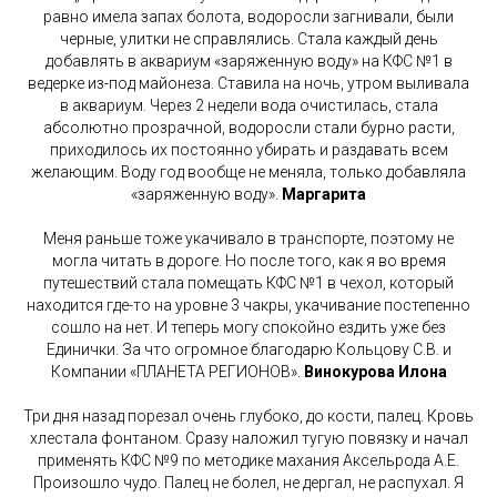
равно имела запах болота, водоросли загнивали, были
черные, улитки не справлялись. Стала каждый день
добавлять в аквариум «заряженную воду» на КФС №1 в
ведерке из-под майонеза. Ставила на ночь, утром выливала
в аквариум. Через 2 недели вода очистилась, стала
абсолютно прозрачной, водоросли стали бурно расти,
приходилось их постоянно убирать и раздавать всем
желающим. Воду год вообще не меняла, только добавляла
«заряженную воду».
Маргарита
Меня раньше тоже укачивало в транспорте, поэтому не
могла читать в дороге. Но после того, как я во время
путешествий стала помещать КФС №1 в чехол, который
находится где-то на уровне 3 чакры, укачивание постепенно
сошло на нет. И теперь могу спокойно ездить уже без
Единички. За что огромное благодарю Кольцову С.В. и
Компании «ПЛАНЕТА РЕГИОНОВ».
Винокурова Илона
Три дня назад порезал очень глубоко, до кости, палец. Кровь
хлестала фонтаном. Сразу наложил тугую повязку и начал
применять КФС №9 по методике махания Аксельрода А.Е.
Произошло чудо. Палец не болел, не дергал, не распухал. Я