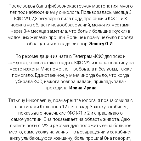
После родов была фибрознокастозная мастопатия, много
лет под наблюдением у онколога. Пользовалась месяца 3
КФС №1,2,3 регулярно пила воду, прокачки и КФС 1 и 3
носила на области новообразований, меняя их местами.
Через 3-4 месяца заметила, что боль и большие «куски» в
молочных железах прошли. Больше к врачу не было повода
обращаться и так до сих пор.
Эсингу О.И.
По рекомендации из чата в Телеграм «КФС для всех и
каждого», я пила стакан воды с КФС №2 и клала пластину на
место изжоги. Мне помогло. Пробовала и без воды, также
помогало. Единственное, у меня иногда было, что когда
убирала КФС, изжога возвращалась, прикладывала -
проходила.
Ирина Ирина
Татьяну Николаевну, врача-рентгенолога, я познакомила с
пластинами Кольцова 12 лет назад. Захожу в кабинет,
показываю новенькие КФС №1 и 2 и спрашиваю о
самочувствии. Она показывает на область живота. Даю
выпить воды с №2 и рекомендую положить ее на больное
место, сама ухожу на ванны. По возвращении в ее кабинет
вижу улыбающуюся женщину, боль прошла! Она говорит,