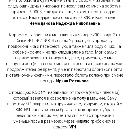
№1 положила в бумажник и взяла с собой. И забыла. А на
следующий день (!) человек приехал сам ко мне на работу и
привёз ... 6 000$! Ещё две сказал, что чуть позже отдаст
остаток. Благодарю всех создателей КФС и Вселенную!
Чемоданова Надежда Николаевна
Корректоры пришли в мою жизнь в январе 2009 года. Это
были №1, №2, №3. Я делала 2 раза в день прокачку
позвоночника и перекрестную, а также пила воду с них. На
себе не носила и не прикладывала на тело. Мои самые
первые результаты: через неделю, примерно, ко мне
вернулся сон (из-за постоянного стресса я плохо спала уже
продолжительное время), у меня перестали слоиться ногти
и стали очень крепкими, перестало болеть колено при смене
погоды.
Ирина Ротанова
С помощью КФС №1 избавился от грибка (белой плесени),
который завелся в ковролине на полу в машине. Саму
пластину №1 закрепил на пружинах под сидением, а водой с
КФС №1 распылителем брызгал на ковролин, убрав
резиновый коврик. Через три дня место поражения
уменьшилось в размерах, через неделю грибок исчез
совсем.
VPl