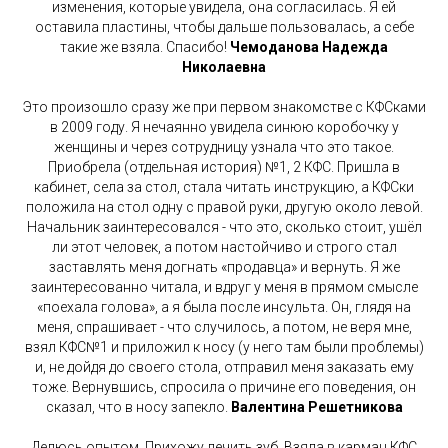
изменения, которые увидела, она согласилась. Я ей
оставила пластины, чтобы дальше пользовалась, а себе
такие же взяла. Спасибо!
Чемоданова Надежда
Николаевна
Это произошло сразу же при первом знакомстве с КФСками
в 2009 году. Я нечаянно увидела синюю коробочку у
женщины и через сотрудницу узнала что это такое.
Приобрела (отдельная история) №1, 2 КФС. Пришла в
кабинет, села за стол, стала читать инструкцию, а КФСки
положила на стол одну с правой руки, другую около левой.
Начальник заинтересовался - что это, сколько стоит, ушёл
ли этот человек, а потом настойчиво и строго стал
заставлять меня догнать «продавца» и вернуть. Я же
заинтересованно читала, и вдруг у меня в прямом смысле
«поехала голова», а я была после инсульта. Он, глядя на
меня, спрашивает - что случилось, а потом, не веря мне,
взял КФС№1 и приложил к носу (у него там были проблемы)
и, не дойдя до своего стола, отправил меня заказать ему
тоже. Вернувшись, спросила о причине его поведения, он
сказал, что в носу запекло.
Валентина Решетникова
Делюсь опытом. Прихожу лечить зуб. Взяла в карман КФС