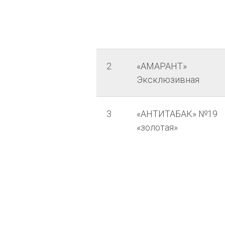
2
«АМАРАНТ»
Эксклюзивная
3
«АНТИТАБАК» №19
«золотая»