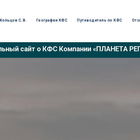
Кольцов С.В.
География КФС
Путеводитель по КФС
Отз
ьный сайт о КФС Компании «ПЛАНЕТА Р