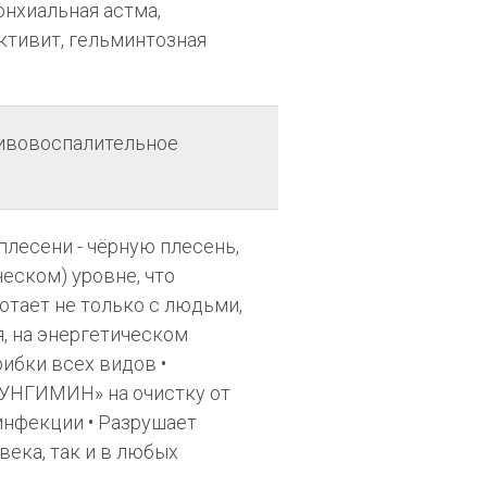
онхиальная астма,
ктивит, гельминтозная
тивовоспалительное
плесени - чёрную плесень,
еском) уровне, что
отает не только с людьми,
, на энергетическом
ибки всех видов •
ФУНГИМИН» на очистку от
инфекции • Разрушает
века, так и в любых