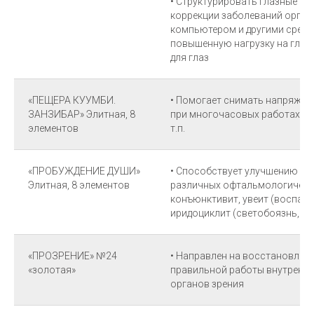
• Структурировать глазные сре
коррекции заболеваний органо
компьютером и другими сред
повышенную нагрузку на глаз
для глаз
«ПЕЩЕРА КУУМБИ.
• Помогает снимать напряжен
ЗАНЗИБАР» Элитная, 8
при многочасовых работах с
элементов
т.п.
«ПРОБУЖДЕНИЕ ДУШИ»
• Способствует улучшению со
Элитная, 8 элементов
различных офтальмологически
конъюнктивит, увеит (воспале
иридоциклит (светобоязнь, суж
«ПРОЗРЕНИЕ» №24
• Направлен на восстановлен
«золотая»
правильной работы внутренни
органов зрения