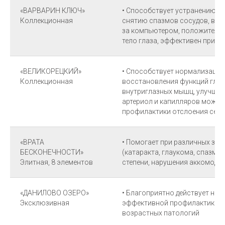
«ВАРВАРИН КЛЮЧ»
• Способствует устранению си
Коллекционная
снятию спазмов сосудов, выз
за компьютером, положительн
тело глаза, эффективен при ка
«ВЕЛИКОРЕЦКИЙ»
• Способствует нормализации 
Коллекционная
восстановления функций глаз
внутриглазных мышц, улучшен
артериол и капилляров может
профилактики отслоения сетч
«ВРАТА
• Помогает при различных заб
БЕСКОНЕЧНОСТИ»
(катаракта, глаукома, спазм 
Элитная, 8 элементов
степени, нарушения аккомодаци
«ДАНИЛОВО ОЗЕРО»
• Благоприятно действует на 
Эксклюзивная
эффективной профилактике и 
возрастных патологий