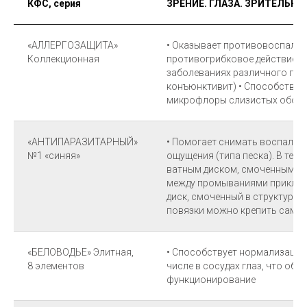
КФС, серия
ЗРЕНИЕ. ГЛАЗА. ЗРИТЕЛЬН
«АЛЛЕРГОЗАЩИТА»
• Оказывает противовоспалит
Коллекционная
противогрибковое действие п
заболеваниях различного про
конъюнктивит) • Способству
микрофлоры слизистых оболо
«АНТИПАРАЗИТАРНЫЙ»
• Помогает снимать воспалени
№1 «синяя»
ощущения (типа песка). В тече
ватным диском, смоченным в 
между промываниями приклад
диск, смоченный в структурир
повязки можно крепить сам КФС
«БЕЛОВОДЬЕ» Элитная,
• Способствует нормализации
8 элементов
числе в сосудах глаз, что обе
функционирование