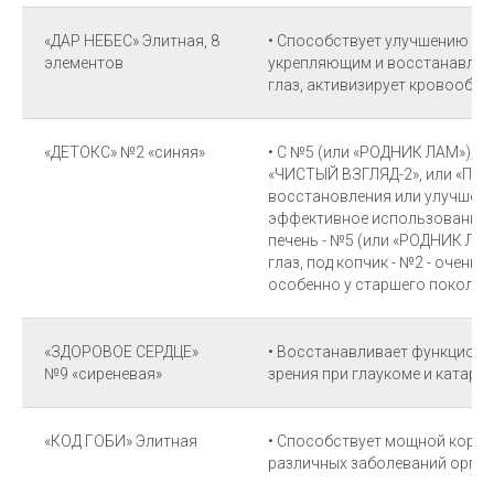
«ДАР НЕБЕС» Элитная, 8
• Способствует улучшению орг
элементов
укрепляющим и восстанавли
глаз, активизирует кровообр
«ДЕТОКС» №2 «синяя»
• С №5 (или «РОДНИК ЛАМ»), 
«ЧИСТЫЙ ВЗГЛЯД-2», или «ПАР
восстановления или улучшени
эффективное использование К
печень - №5 (или «РОДНИК ЛАМ»
глаз, под копчик - №2 - очень
особенно у старшего поколен
«ЗДОРОВОЕ СЕРДЦЕ»
• Восстанавливает функциона
№9 «сиреневая»
зрения при глаукоме и катарак
«КОД ГОБИ» Элитная
• Способствует мощной корре
различных заболеваний орган