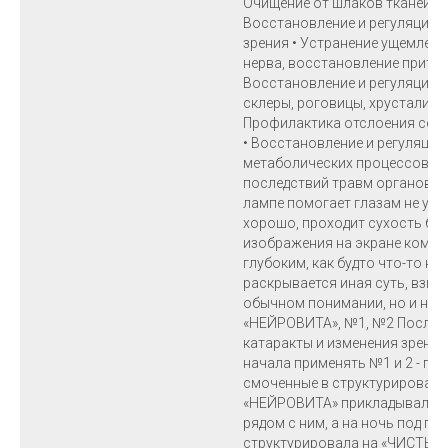
Очищение от шлаков тканей и 
Восстановление и регуляция 
зрения • Устранение ущемлен
нерва, восстановление приток
Восстановление и регуляция т
склеры, роговицы, хрусталика 
Профилактика отслоения сетчат
• Восстановление и регуляци
метаболических процессов в к
последствий травм органов зр
лампе помогает глазам не уст
хорошо, проходит сухость без
изображения на экране компь
глубоким, как будто что-то на
раскрывается иная суть, взгл
обычном понимании, но и на т
«НЕЙРОВИТА», №1, №2 После о
катаракты и изменения зрения с
начала применять №1 и 2 - пр
смоченные в структурированно
«НЕЙРОВИТА» прикладывала на
рядом с ним, а на ночь под по
структурировала на «ЧИСТЫЙ 