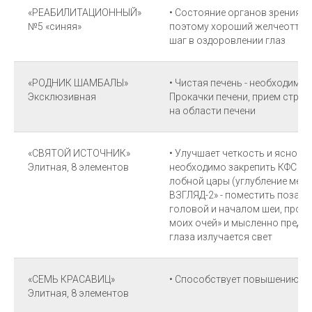
«РЕАБИЛИТАЦИОННЫЙ»
• Состояние органов зрения н
№5 «синяя»
поэтому хороший желчеотток и
шаг в оздоровлении глаз
«РОДНИК ШАМБАЛЫ»
• Чистая печень - необходимый
Эксклюзивная
Прокачки печени, прием стру
на области печени
«СВЯТОЙ ИСТОЧНИК»
• Улучшает четкость и ясность
Элитная, 8 элементов
необходимо закрепить КФС уз
лобной цары (углубление меж
ВЗГЛЯД-2» - поместить позади
головой и началом шеи, прог
моих очей» и мысленно предст
глаза излучается свет
«СЕМЬ КРАСАВИЦ»
• Способствует повышению чё
Элитная, 8 элементов