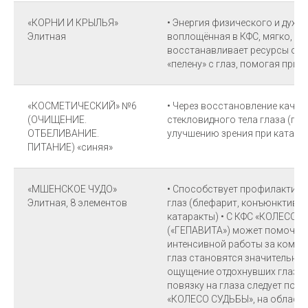
«КОРНИ И КРЫЛЬЯ»
• Энергия физического и духо
Элитная
воплощённая в КФС, мягко, н
восстанавливает ресурсы орг
«пелену» с глаз, помогая при 
«КОСМЕТИЧЕСКИЙ» №6
• Через восстановление каче
(ОЧИЩЕНИЕ.
стекловидного тела глаза (гл
ОТБЕЛИВАНИЕ.
улучшению зрения при катара
ПИТАНИЕ) «синяя»
«МШЕНСКОЕ ЧУДО»
• Способствует профилактике
Элитная, 8 элементов
глаз (блефарит, конъюнктивит
катаракты) • С КФС «КОЛЕСО 
(«ГЕПАВИТА») может помочь с
интенсивной работы за компью
глаз становятся значительно 
ощущение отдохнувших глаз, н
повязку на глаза следует по
«КОЛЕСО СУДЬБЫ», на области