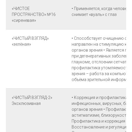
«ЧИСТОЕ
• Применяется, когда человек н
ПРОСТРАНСТВО» №16
снимает «вуаль» с глаз
«сиреневая»
«ЧИСТЫЙ ВЗГЛЯД»
• Способствует очищению сос
«зелёная»
направлен на стимуляцию кр
органов зрения • Является п
при дегенеративных заболевани
глаукоме, отслоении сетчатки 
профилактика утомляемости 
зрения – работа за компьюте
объёма зрительной информаци
«ЧИСТЫЙ ВЗГЛЯД-2»
• Коррекция и профилактика 
Эксклюзивная
инфекционных, вирусных, бак
органов зрения • Профилактик
астигматизме, близорукости, 
Профилактика и коррекция гла
Восстановление и регуляция в