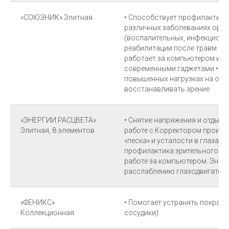
«СОЮЗНИК» Элитная
• Способствует профилактике 
различных заболеваниях орга
(воспалительных, инфекционны
реабилитации после травм и оп
работает за компьютером и а
современными гаджетами • Дл
повышенных нагрузках на орга
восстанавливать зрение
«ЭНЕРГИИ РАСЦВЕТА»
• Снятие напряжения и отдых 
Элитная, 8 элементов
работе с Корректором проис
«песка» и усталости в глазах,
профилактика зрительного пе
работе за компьютером. Энер
расслаблению глазодвигател
«ФЕНИКС»
• Помогает устранять покрасн
Коллекционная
сосудики)