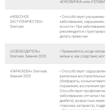
«БУКОВИЧКА» или «ГЕПАВИТА
«НЕБЕСНОЕ
• Способствует улучшению зр
ЗАСТУПНИЧЕСТВО»
заболеваниях, нарушениях акк
Элитная
ясности • При заболеваниях г
рекомендуется структурироват
делать примочки
«ОСВОБОДИТЕЛЬ»
• Применяется, когда человек н
Элитная, Зимняя 2020
жизни и, как следствие, могут
«ПАРАСКЕВА» Элитная,
• Способствует оздоровлению
Зимняя 2020
различных воспалительных и
(блефариты, конъюнктивиты, 
поражения, воспаления зритель
Способствует профилактике и
заболеваниях сетчатки глаза (
диабета), возрастных изменени
глаукома, катаракта), поддер