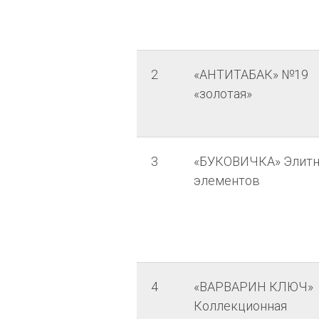
2
«АНТИТАБАК» №19
«золотая»
3
«БУКОВИЧКА» Элитна
элементов
4
«ВАРВАРИН КЛЮЧ»
Коллекционная