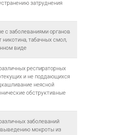
т устранению затруднения
ые с заболеваниями органов
т никотина, табачных смол,
анном виде
 различных респираторных
лотекущих и не поддающихся
дкашливание неясной
хронические обструктивные
 различных заболеваний
и выведению мокроты из