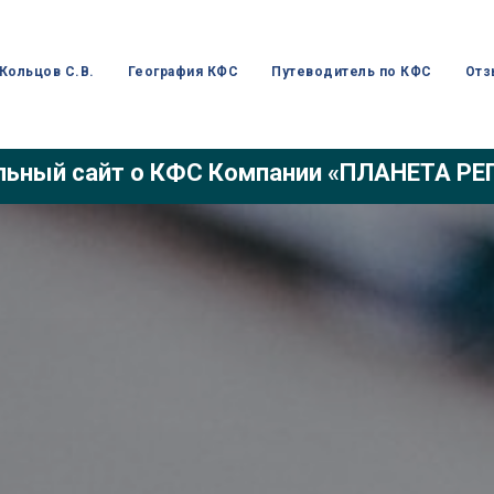
Кольцов С.В.
География КФС
Путеводитель по КФС
Отз
ьный сайт о КФС Компании «ПЛАНЕТА Р