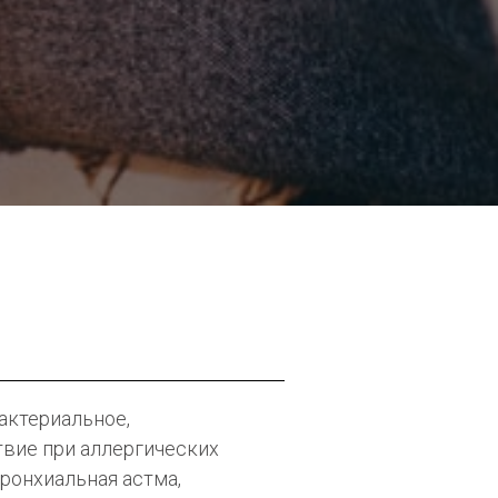
актериальное,
твие при аллергических
ронхиальная астма,