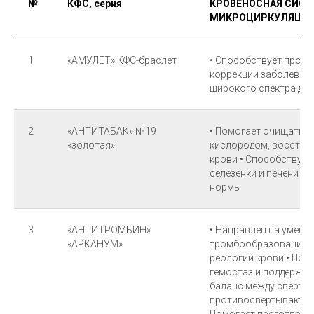
№
КФС, серия
КРОВЕНОСНАЯ СИСТ
МИКРОЦИРКУЛЯЦИ
1
«АМУЛЕТ» КФС-браслет
• Способствует профи
коррекции заболеван
широкого спектра де
2
«АНТИТАБАК» №19
• Помогает очищать к
«золотая»
кислородом, восстан
крови • Способствуе
селезенки и печени в
нормы
3
«АНТИТРОМБИН»
• Направлен на умень
«АРКАНУМ»
тромбообразования, 
реологии крови • Пом
гемостаз и поддержи
баланс между сверты
противосвертывающей
Помогает предотвращ