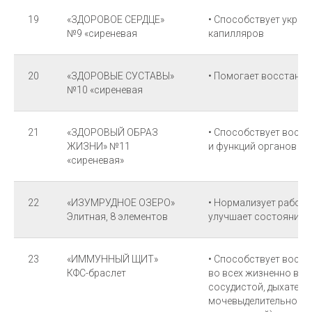
19
«ЗДОРОВОЕ СЕРДЦЕ»
• Способствует укре
№9 «сиреневая
капилляров
20
«ЗДОРОВЫЕ СУСТАВЫ»
• Помогает восстано
№10 «сиреневая
21
«ЗДОРОВЫЙ ОБРАЗ
• Способствует восс
ЖИЗНИ» №11
и функций органов к
«сиреневая»
22
«ИЗУМРУДНОЕ ОЗЕРО»
• Нормализует работу
Элитная, 8 элементов
улучшает состояние 
23
«ИММУННЫЙ ЩИТ»
• Способствует восс
КФС-браслет
во всех жизненно важ
сосудистой, дыхатель
мочевыделительной, 