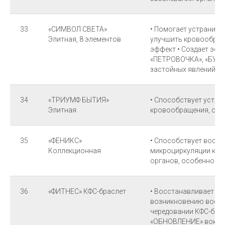
33
«СИМВОЛ СВЕТА»
• Помогает устранить 
Элитная, 8 элементов
улучшить кровообраще
эффект • Создает эфф
«ПЕТРОВОЧКА», «БУКО
застойных явлений в 
34
«ТРИУМФ БЫТИЯ»
• Способствует устр
Элитная
кровообращения, осо
35
«ФЕНИКС»
• Способствует восс
Коллекционная
микроциркуляции кров
органов, особенно в
36
«ФИТНЕС» КФС-браслет
• Восстанавливает кр
возникновению воспа
чередовании КФС-бра
«ОБНОВЛЕНИЕ» вокруг 