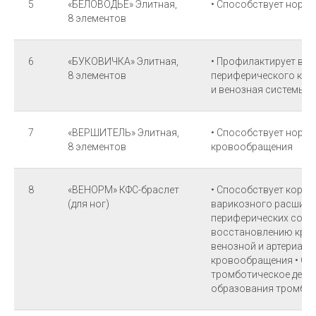
5
«БЕЛОВОДЬЕ» Элитная,
• Способствует норм
8 элементов
6
«БУКОВИЧКА» Элитная,
• Профилактирует во
8 элементов
периферического кро
и венозная системы)
7
«ВЕРШИТЕЛЬ» Элитная,
• Способствует норм
8 элементов
кровообращения
8
«ВЕНОРМ» КФС-браслет
• Способствует корре
(для ног)
варикозного расшире
периферических сосуд
восстановлению кров
венозной и артериаль
кровообращения • Ок
тромботическое дейс
образования тромбов