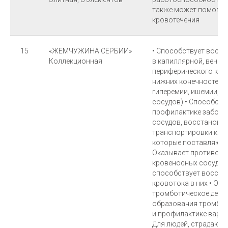
также может помогать
кровотечения
15
«ЖЕМЧУЖИНА СЕРБИИ»
• Способствует восс
Коллекционная
в капиллярной, веноз
периферического кро
нижних конечностей п
гиперемии, ишемии, т
сосудов) • Способств
профилактике заболе
сосудов, восстановл
транспортировки крови
которые поставляют кр
Оказывает противово
кровеносных сосудах 
способствует восста
кровотока в них • Ок
тромботическое дейс
образования тромбов)
и профилактике варик
Для людей, страдающ