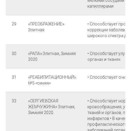
мелкими сосудами кр
капиллярами
29
«ПРЕОБРАЖЕНИЕ»
• Способствует профи
Элитная
коррекции заболеван
широкого спектра де
30
«РАПА» Элитная, Зимняя
• Способствует улуч
2020
органах и тканях
31
«РЕАБИЛИТАЦИОННЫЙ»
• Способствует очищ
№5 «синяя»
32
«СЕРГИЕВСКАЯ
• Способствует норм
ЖЕМЧУЖИНА» Элитная,
кровообращения, ул
Зимняя 2020
тканей и органов, пр
инфарктов • В качест
профилактического с
заболеваний органов