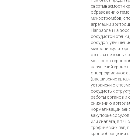
свертываемости крови
образованию гемоко
микротромбов, спосо
агрегации эритроцито
Направлен на восста
сосудистой стенки, у
сосудов, улучшение с
микроциркуляторного
стенках венозных сос
мозгового кровообра
нарушений кровотока
опосредованное сос
(расширение артерий 
устранению спазмов 
сосудистых структур,
работы органов и си
снижению артериальн
нормализации венозно
закупорке сосудов из
или диабета, в т.ч. с
трофических язв, при
кровообращения в сос