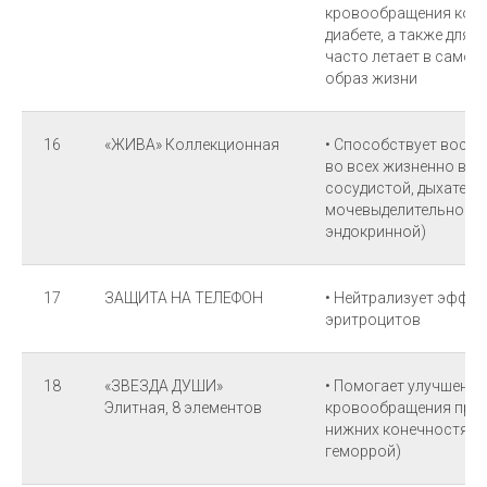
кровообращения конеч
диабете, а также для к
часто летает в самол
образ жизни
16
«ЖИВА» Коллекционная
• Способствует восс
во всех жизненно важ
сосудистой, дыхатель
мочевыделительной, 
эндокринной)
17
ЗАЩИТА НА ТЕЛЕФОН
• Нейтрализует эффек
эритроцитов
18
«ЗВЕЗДА ДУШИ»
• Помогает улучшени
Элитная, 8 элементов
кровообращения при 
нижних конечностях, 
геморрой)