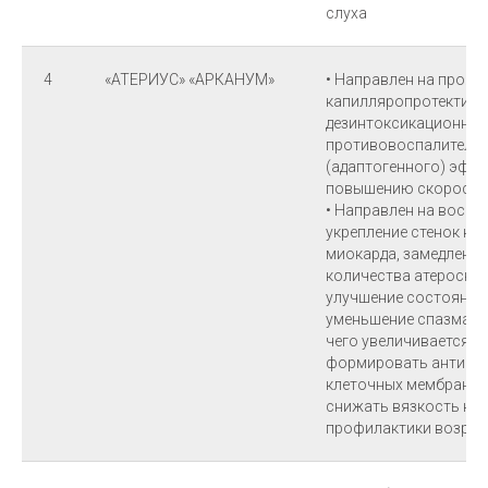
слуха
4
«АТЕРИУС» «АРКАНУМ»
• Направлен на прояв
капилляропротективн
дезинтоксикационног
противовоспалительн
(адаптогенного) эффе
повышению скорости 
• Направлен на восст
укрепление стенок кр
миокарда, замедление
количества атероскле
улучшение состояния 
уменьшение спазма гл
чего увеличивается п
формировать антиок
клеточных мембран, 
снижать вязкость кро
профилактики возрас