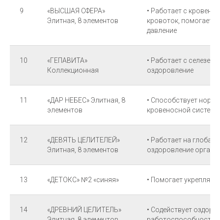
9
«ВЫСШАЯ СФЕРА»
• Работает с кровено
Элитная, 8 элементов
кровоток, помогает с
давление
10
«ГЕПАВИТА»
• Работает с селезенк
Коллекционная
оздоровление
11
«ДАР НЕБЕС» Элитная, 8
• Способствует норм
элементов
кровеносной системы
12
«ДЕВЯТЬ ЦЕЛИТЕЛЕЙ»
• Работает на глобал
Элитная, 8 элементов
оздоровление органов
13
«ДЕТОКС» №2 «синяя»
• Помогает укреплять
14
«ДРЕВНИЙ ЦЕЛИТЕЛЬ»
• Содействует оздор
Элитная, 8 элементов
работоспособности к