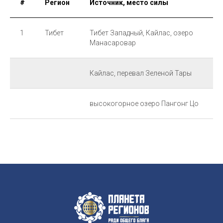
#
Регион
Источник, место силы
1
Тибет
Тибет Западный, Кайлас, озеро
Манасаровар
Кайлас, перевал Зеленой Тары
высокогорное озеро Пангонг Цо